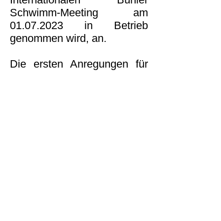
Schwimm-Meeting am
01.07.2023
in Betrieb
genommen wird, an.
Die ersten Anregungen für
die neue Homepage gab es
bereits im Frühjahr 2022. Die
Erstellung einer neuen
Homepage mit dem
bisherigen Anbieter stellte
sich jedoch als eine große
Herausforderung heraus. Um
auch zukünftig die
Homepage mit einfachen
Mitteln bedienen zu können,
war ein Wechsel zu einem
neuen Anbieter erforderlich.