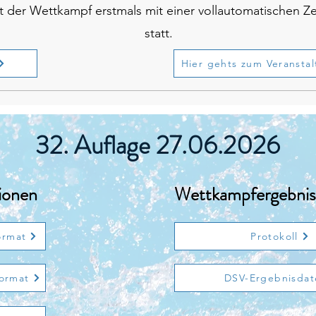
et der Wettkampf erstmals mit einer vollautomatischen 
statt.
Hier gehts zum Veranstal
32. Auflage 27.06.2026
ionen
Wettkampfergebnis
ormat
Protokoll
ormat
DSV-Ergebnisdat