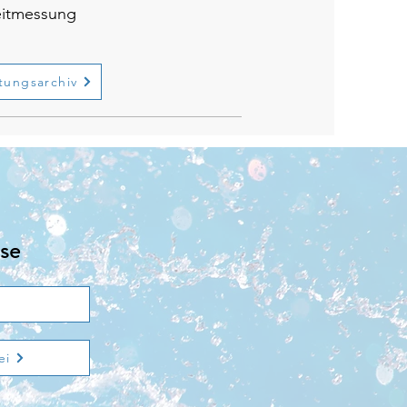
Zeitmessung
tungsarchiv
se
ei