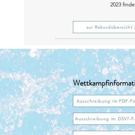
2023 find
zur Rekordübersicht
Wettkampfinformat
Ausschreibung im PDF-F
Ausschreibung im DSV7-F