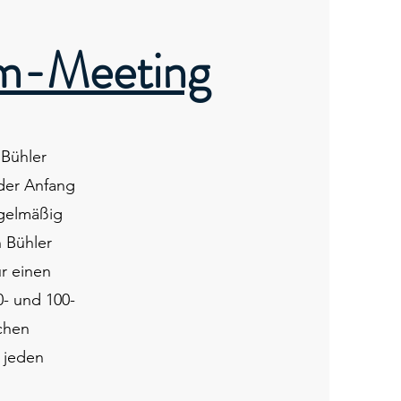
mm-Meeting
 Bühler
oder Anfang
gelmäßig
 Bühler
ür einen
- und 100-
chen
r jeden