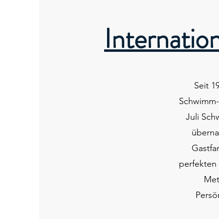
Internati
Seit 1
Schwimm-Me
Juli Sc
überna
Gastfam
perfekten
Met
Persö